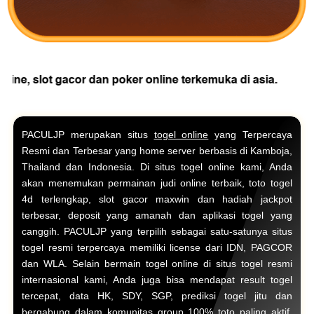
ne, slot gacor dan poker online terkemuka di asia.
PACULJP merupakan situs
togel online
yang Terpercaya
Resmi dan Terbesar yang home server berbasis di Kamboja,
Thailand dan Indonesia. Di situs togel online kami, Anda
akan menemukan permainan judi online terbaik, toto togel
4d terlengkap, slot gacor maxwin dan hadiah jackpot
terbesar, deposit yang amanah dan aplikasi togel yang
canggih. PACULJP yang terpilih sebagai satu-satunya situs
togel resmi terpercaya memiliki license dari IDN, PAGCOR
dan WLA. Selain bermain togel online di situs togel resmi
internasional kami, Anda juga bisa mendapat result togel
tercepat, data HK, SDY, SGP, prediksi togel jitu dan
bergabung dalam komunitas group 100% toto paling aktif.