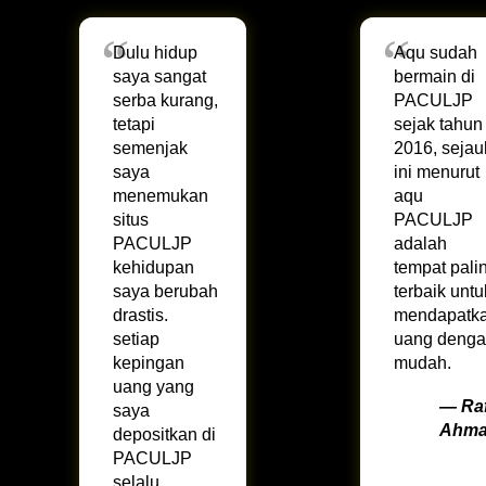
Dulu hidup
Aqu sudah
saya sangat
bermain di
serba kurang,
PACULJP
tetapi
sejak tahun
semenjak
2016, sejau
saya
ini menurut
menemukan
aqu
situs
PACULJP
PACULJP
adalah
kehidupan
tempat pali
saya berubah
terbaik untu
drastis.
mendapatk
setiap
uang deng
kepingan
mudah.
uang yang
— Raf
saya
Ahm
depositkan di
PACULJP
selalu